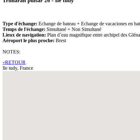
Trimaran pulsar 26 - Ile tudy
Type d'échange:
Echange de bateau + Echange de vacaciones en ba
Temps de l'échange:
Simultané + Non Simultané
Lieux de navigation:
Plan d´eau magnifique entre archipel des Glénan
Aéroport le plus proche:
Brest
NOTES:
«RETOUR
Ile tudy,
France