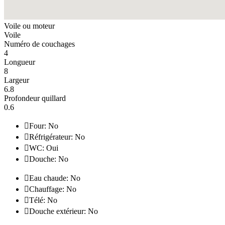
Voile ou moteur
Voile
Numéro de couchages
4
Longueur
8
Largeur
6.8
Profondeur quillard
0.6

Four: No

Réfrigérateur: No

WC: Oui

Douche: No

Eau chaude: No

Chauffage: No

Télé: No

Douche extérieur: No