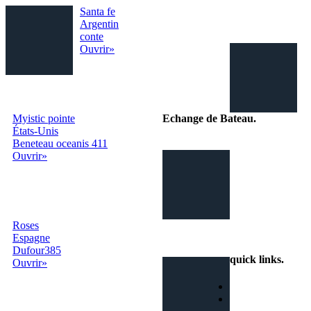
Santa fe
Argentin
conte
Ouvrir»
Myistic pointe
Echange de Bateau
.
États-Unis
Beneteau oceanis 411
Le site internet
Ouvrir»
pour échanger
gratuitement
votre bateau
dans le monde
entier!
Roses
info@echangedebateau.online
Espagne
Dufour385
quick links
.
Ouvrir»
Home
Comment ça