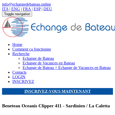
info@echangedebateau.online
ITA
|
ENG
|
FRA
|
ESP
|
DEU
Toggle navigation
Home
Comment ça fonctionne
Recherche
Echange de Bateau
Echange de Vacances en Bateau
Echange de Bateau + Echange de Vacances en Bateau
Contacts
LOGIN
INSCRIVEZ
INSCRIVEZ-VOUS MAINTENANT
Beneteau Oceanis Clipper 411 - Sardinien / La Caletta