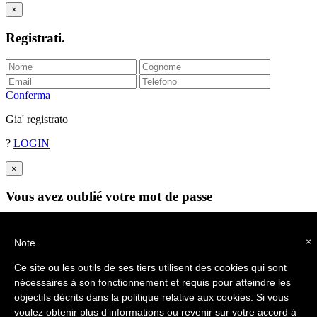
×
Registrati
.
Conferma
Gia' registrato
?
LOGIN
×
Vous avez oublié votre mot de passe
S'il vous plaît entrer votre e-mail.
Nous vous enverrons votre mot de passe
×
Note
Envoyer
Ce site ou les outils de ses tiers utilisent des cookies qui sont
nécessaires à son fonctionnement et requis pour atteindre les
objectifs décrits dans la politique relative aux cookies. Si vous
voulez obtenir plus d’informations ou revenir sur votre accord à