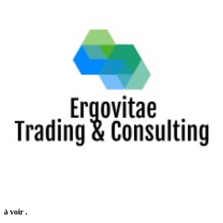
à voir
.