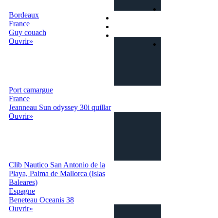
fonctionne
Recherche
Bordeaux
Terms et conditionsni
France
Privacy
Guy couach
Contacts
Ouvrir»
Login | Sign In
Port camargue
France
Jeanneau Sun odyssey 30i quillar
Ouvrir»
Clib Nautico San Antonio de la
Playa, Palma de Mallorca (Islas
Baleares)
Espagne
Beneteau Oceanis 38
Ouvrir»