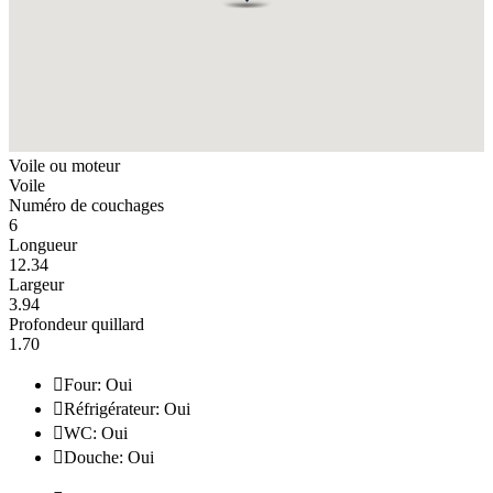
Voile ou moteur
Voile
Numéro de couchages
6
Longueur
12.34
Largeur
3.94
Profondeur quillard
1.70

Four: Oui

Réfrigérateur: Oui

WC: Oui

Douche: Oui